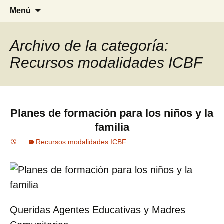
Blog especializado en la Primera
MI PRIMERA INFANCIA
Saltar
Busca
Menú
Infancia
al
contenido
Archivo de la categoría:
Recursos modalidades ICBF
Planes de formación para los niños y la
familia
Recursos modalidades ICBF
Queridas Agentes Educativas y Madres