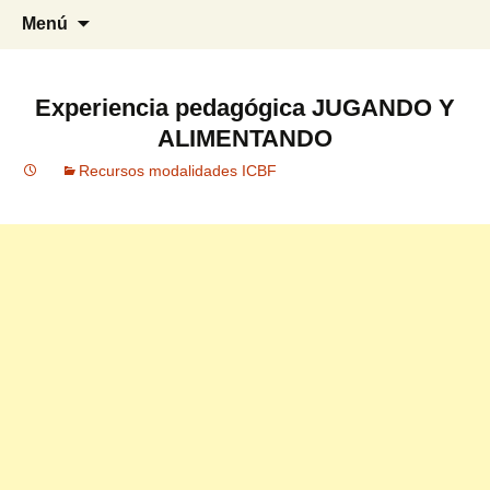
Blog especializado en la Primera
MI PRIMERA INFANCIA
Saltar
Busca
Menú
Infancia
al
contenido
Experiencia pedagógica JUGANDO Y
ALIMENTANDO
Recursos modalidades ICBF