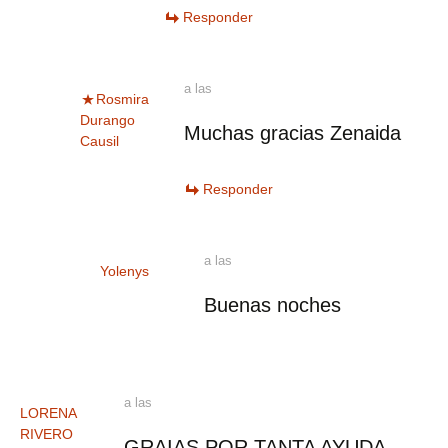
Responder
a las
Rosmira
Durango
Muchas gracias Zenaida
Causil
Responder
a las
Yolenys
Buenas noches
a las
LORENA
RIVERO
GRAIAS POR TANTA AYUDA,