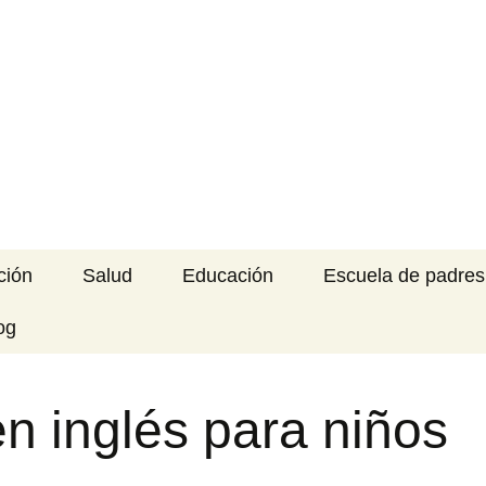
imera Infancia
RA INFANCIA
ción
Salud
Educación
Escuela de padres
og
en inglés para niños