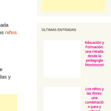
cada
ÚLTIMAS ENTRADAS
los
niños
Educación y
Formación:
una mirada
desde la
pedagogía
Montessori
ue
das y
Los niños y
las flores:
una
combinació
n para y