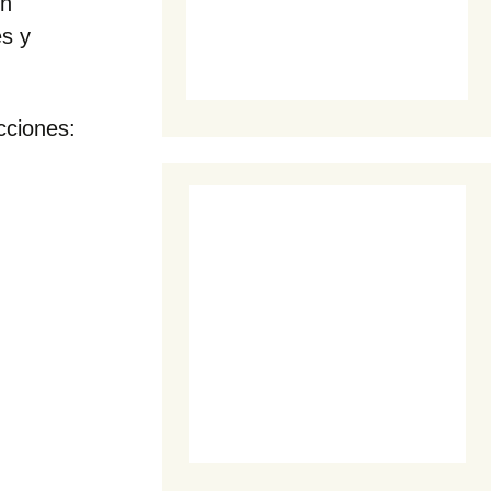
on
s y
cciones: