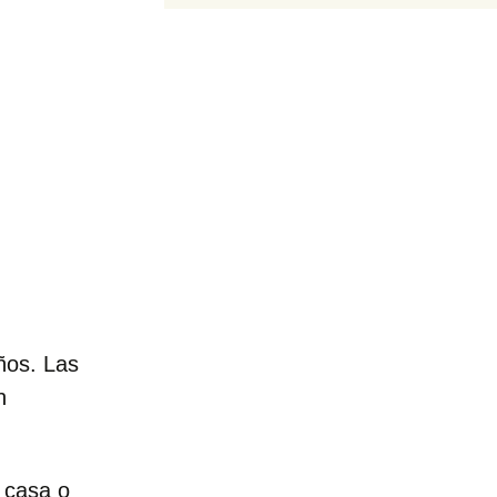
ños. Las
n
 casa o