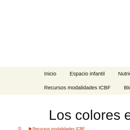
Blog especializado en la Pr
Saltar
al
MI PRIME
contenido
Inicio
Espacio infantil
Nutri
Recursos modalidades ICBF
Bl
Los colores 
Recursos modalidades ICBF