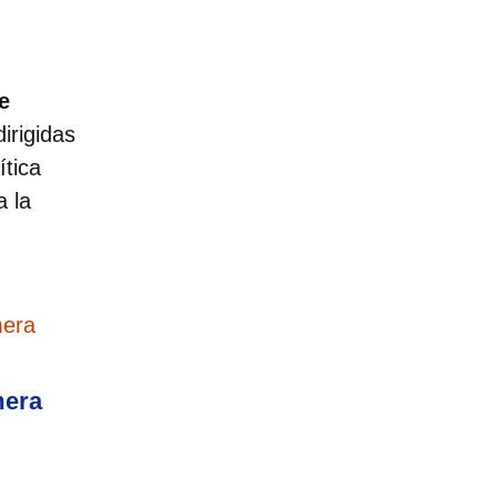
e
dirigidas
ítica
a la
mera