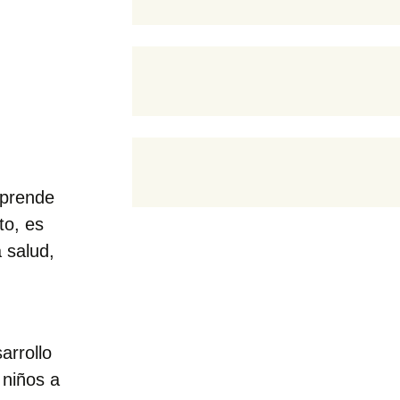
mprende
to, es
a salud,
arrollo
 niños a