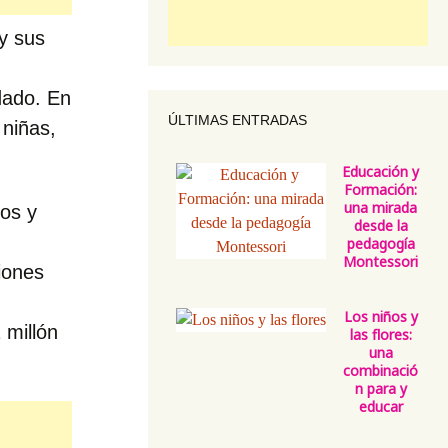
y sus
idado. En
ÚLTIMAS ENTRADAS
 niñas,
Educación y
Formación:
una mirada
ños y
desde la
pedagogía
Montessori
iones
Los niños y
 millón
las flores:
una
combinació
n para y
educar