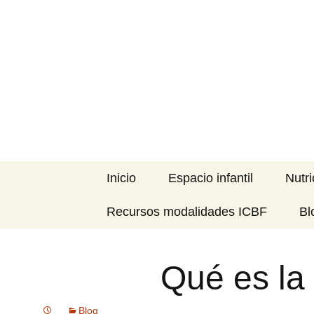
Blog especializado en la Pr
Saltar
al
MI PRIME
contenido
Inicio
Espacio infantil
Nutri
Recursos modalidades ICBF
Bl
Qué es la
Blog