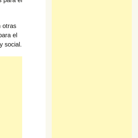
s para el
 otras
para el
y social.