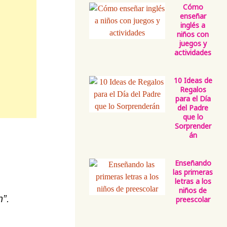
Cómo
enseñar
inglés a
niños con
juegos y
actividades
10 Ideas de
Regalos
para el Día
del Padre
que lo
Sorprender
án
Enseñando
las primeras
letras a los
niños de
n”.
preescolar