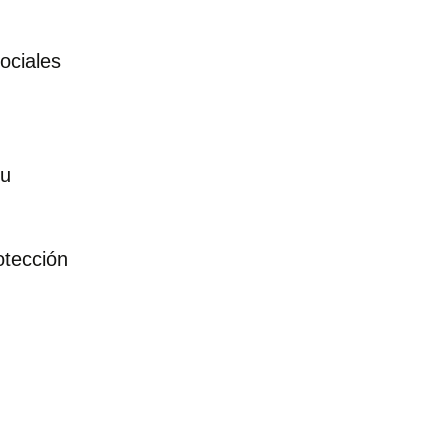
ociales
su
otección