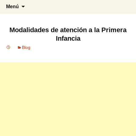
Blog especializado en la Primera
MI PRIMERA INFANCIA
Saltar
Busca
Menú
Infancia
al
contenido
Modalidades de atención a la Primera
Infancia
Blog