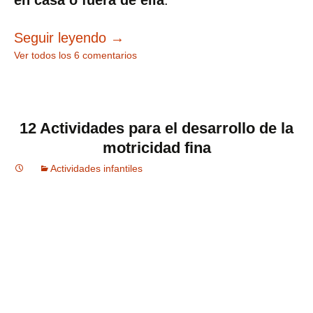
en casa o fuera de ella
.
Actividades para celebrar el día 
Seguir leyendo
→
Ver todos los 6 comentarios
12 Actividades para el desarrollo de la
motricidad fina
Actividades infantiles