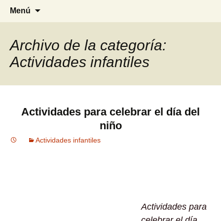
Blog especializado en la Primera
MI PRIMERA INFANCIA
Saltar
Busca
Menú
Infancia
al
contenido
Archivo de la categoría:
Actividades infantiles
Actividades para celebrar el día del
niño
Actividades infantiles
Actividades para
celebrar el día