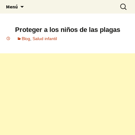
Blog especializado en la Primera Infancia
Saltar
Busca
MI PRIMERA INFANCIA
Menú
al
contenido
Proteger a los niños de las plagas
Blog
,
Salud infantil